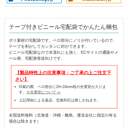
テープ付きビニール宅配袋でかんたん梱包
ポリ素材の宅配袋です。ベロ部分にノリが付いているので、
テープを剥がしてカンタンに封ができます。
ビニール宅配袋なので水濡れにも強く、ECサイトの通販やメ
ール便、宅配便発送向けです。
【製品特性上の注意事項：ご了承の上ご注文下
さい】
印刷の際、ベロ部分に20×10mm程の光電管が入りま
す。
※光電管について ≫
上記理由による返品、交換対応は致しかねます。
全国送料無料（北海道・沖縄・離島、運送会社に指定の有る
場合は除きます）