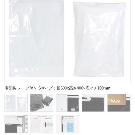
宅配袋 テープ付き Sサイズ：幅300x高さ400×底マチ100mm