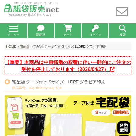
Presented by 株式会社クリエイト
メニュー
新商品
カート
ログイン
検索
HOME
>
宅配袋
> 宅配袋 テープ付き Sサイズ LLDPE グラビア印刷
【重要】本商品は中東情勢の影響に伴い一時的にご注文の
受付を停止しております（2026/04/27）
宅配袋 テープ付き Sサイズ LLDPE グラビア印刷
商品番号 poly-delivery-bag-S-pr