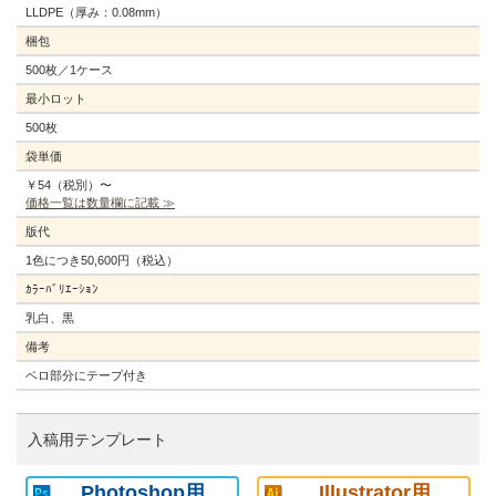
LLDPE（厚み：0.08mm）
梱包
500枚／1ケース
最小ロット
500枚
袋単価
￥54（税別）〜
価格一覧は数量欄に記載 ≫
版代
1色につき50,600円（税込）
ｶﾗｰﾊﾞﾘｴｰｼｮﾝ
乳白、黒
備考
ベロ部分にテープ付き
入稿用テンプレート
Photoshop用
Illustrator用