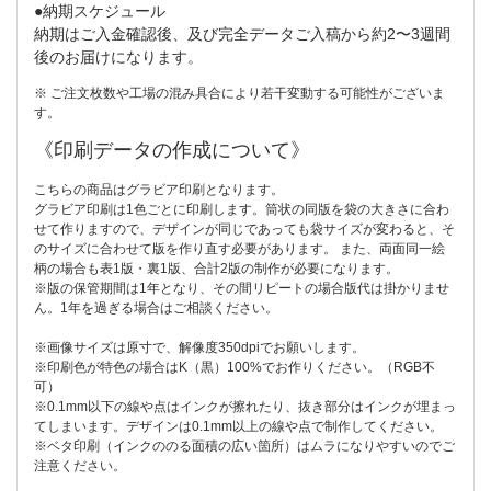
●納期スケジュール
納期はご入金確認後、及び完全データご入稿から約2〜3週間
後のお届けになります。
※ ご注文枚数や工場の混み具合により若干変動する可能性がございま
す。
《印刷データの作成について》
こちらの商品はグラビア印刷となります。
グラビア印刷は1色ごとに印刷します。筒状の同版を袋の大きさに合わ
せて作りますので、デザインが同じであっても袋サイズが変わると、そ
のサイズに合わせて版を作り直す必要があります。 また、両面同一絵
柄の場合も表1版・裏1版、合計2版の制作が必要になります。
※版の保管期間は1年となり、その間リピートの場合版代は掛かりませ
ん。1年を過ぎる場合はご相談ください。
※画像サイズは原寸で、解像度350dpiでお願いします。
※印刷色が特色の場合はK（黒）100%でお作りください。（RGB不
可）
※0.1mm以下の線や点はインクが擦れたり、抜き部分はインクが埋まっ
てしまいます。デザインは0.1mm以上の線や点で制作してください。
※ベタ印刷（インクののる面積の広い箇所）はムラになりやすいのでご
注意ください。