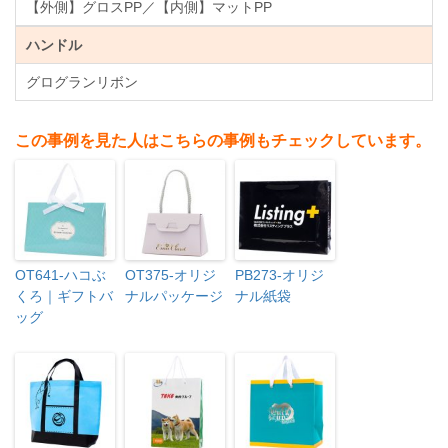
【外側】グロスPP／【内側】マットPP
ハンドル
グログランリボン
この事例を見た人はこちらの事例もチェックしています。
OT641-ハコぶ
OT375-オリジ
PB273-オリジ
くろ｜ギフトバ
ナルパッケージ
ナル紙袋
ッグ