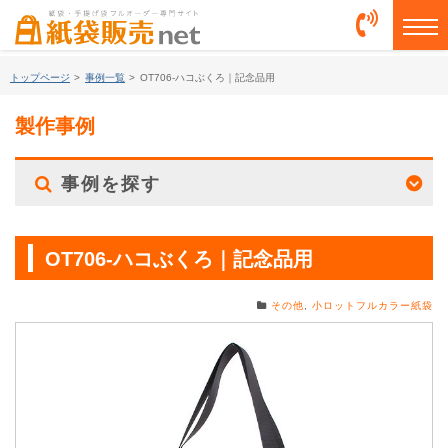
togg
トップページ
>
事例一覧
>
OT706-ハコぶくろ｜記念品用
製作事例
事例を探す
OT706-ハコぶくろ｜記念品用
その他
,
小ロットフルカラー紙袋