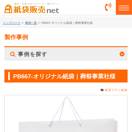
togg
トップページ
>
事例一覧
>
PB667-オリジナル紙袋｜葬祭事業社様
製作事例
事例を探す
PB667-オリジナル紙袋｜葬祭事業社様
格安プラン紙袋