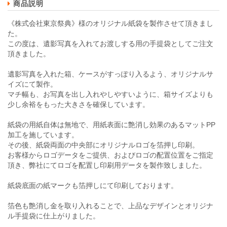
商品説明
《株式会社東京祭典》様のオリジナル紙袋を製作させて頂きまし
た。
この度は、遺影写真を入れてお渡しする用の手提袋としてご注文
頂きました。
遺影写真を入れた箱、ケースがすっぽり入るよう、オリジナルサ
イズにて製作。
マチ幅も、お写真を出し入れやしやすいように、箱サイズよりも
少し余裕をもった大きさを確保しています。
紙袋の用紙自体は無地で、用紙表面に艶消し効果のあるマットPP
加工を施しています。
その後、紙袋両面の中央部にオリジナルロゴを箔押し印刷。
お客様からロゴデータをご提供、およびロゴの配置位置をご指定
頂き、弊社にてロゴを配置し印刷用データを製作致しました。
紙袋底面の紙マークも箔押しにて印刷しております。
箔色も艶消し金を取り入れることで、上品なデザインとオリジナ
ル手提袋に仕上がりました。