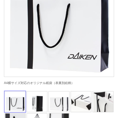
A4横サイズ対応のオリジナル紙袋（表裏別絵柄）