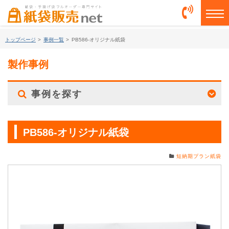
togg
トップページ
>
事例一覧
>
PB586-オリジナル紙袋
製作事例
事例を探す
PB586-オリジナル紙袋
短納期プラン紙袋