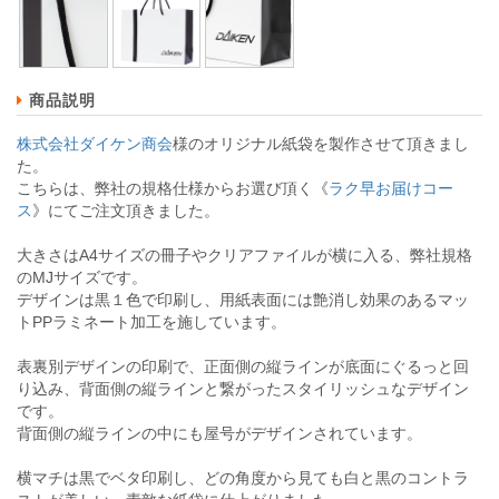
商品説明
株式会社ダイケン商会
様のオリジナル紙袋を製作させて頂きまし
た。
こちらは、弊社の規格仕様からお選び頂く《
ラク早お届けコー
ス
》にてご注文頂きました。
大きさはA4サイズの冊子やクリアファイルが横に入る、弊社規格
のMJサイズです。
デザインは黒１色で印刷し、用紙表面には艶消し効果のあるマッ
トPPラミネート加工を施しています。
表裏別デザインの印刷で、正面側の縦ラインが底面にぐるっと回
り込み、背面側の縦ラインと繋がったスタイリッシュなデザイン
です。
背面側の縦ラインの中にも屋号がデザインされています。
横マチは黒でベタ印刷し、どの角度から見ても白と黒のコントラ