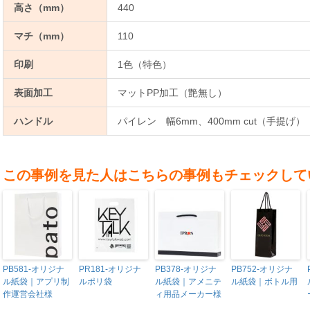
高さ（mm）
440
マチ（mm）
110
印刷
1色（特色）
表面加工
マットPP加工（艶無し）
ハンドル
パイレン 幅6mm、400mm cut（手提げ）
この事例を見た人はこちらの事例もチェックして
PB581-オリジナ
PR181-オリジナ
PB378-オリジナ
PB752-オリジナ
ル紙袋｜アプリ制
ルポリ袋
ル紙袋｜アメニテ
ル紙袋｜ボトル用
作運営会社様
ィ用品メーカー様