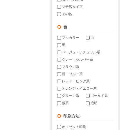
マチ広タイプ
その他
色
フルカラー
白
黒
ベージュ・ナチュラル系
グレー・シルバー系
ブラウン系
紺・ブルー系
レッド・ピンク系
オレンジ・イエロー系
グリーン系
ゴールド系
紫系
透明
印刷方法
オフセット印刷