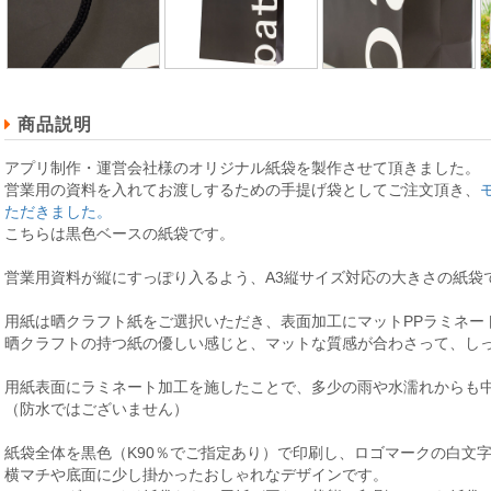
商品説明
アプリ制作・運営会社様のオリジナル紙袋を製作させて頂きました。
営業用の資料を入れてお渡しするための手提げ袋としてご注文頂き、
ただきました。
こちらは黒色ベースの紙袋です。
営業用資料が縦にすっぽり入るよう、A3縦サイズ対応の大きさの紙袋
用紙は晒クラフト紙をご選択いただき、表面加工にマットPPラミネー
晒クラフトの持つ紙の優しい感じと、マットな質感が合わさって、し
用紙表面にラミネート加工を施したことで、多少の雨や水濡れからも
（防水ではございません）
紙袋全体を黒色（K90％でご指定あり）で印刷し、ロゴマークの白文
横マチや底面に少し掛かったおしゃれなデザインです。