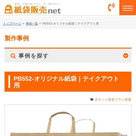
togg
トップページ
>
事例一覧
>
PB552-オリジナル紙袋｜テイクアウト用
製作事例
事例を探す
PB552-オリジナル紙袋｜テイクアウト
用
大ロット激安プラン紙袋