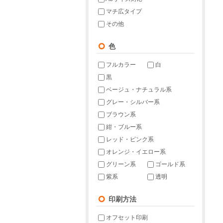
マチ広タイプ
その他
色
フルカラー
白
黒
ベージュ・ナチュラル系
グレー・シルバー系
ブラウン系
紺・ブルー系
レッド・ピンク系
オレンジ・イエロー系
グリーン系
ゴールド系
紫系
透明
印刷方法
オフセット印刷