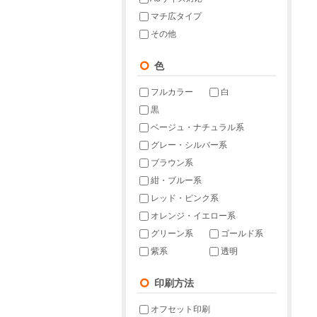
マチ広タイプ
その他
色
フルカラー
白
黒
ベージュ・ナチュラル系
グレー・シルバー系
ブラウン系
紺・ブルー系
レッド・ピンク系
オレンジ・イエロー系
グリーン系
ゴールド系
紫系
透明
印刷方法
オフセット印刷