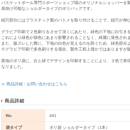
バスケットボール専門スポーツショップ様のオリジナルショッパーを
肩掛け可能なショルダータイプのポリバッグです。
紐穴部分にはプラスチック製のハトメを取り付けることで、紐穴が伸
グラビア印刷で２色刷りをさせて頂くにあたり、緑色の下地に白引き
これにより緑色が袋色にあまり影響されることなく、綺麗に発色され
また、版ズレした際に、下地の白色が見えるのを防ぐため、緑色部分
※グラビア印刷で多色刷りする場合、製作工程上僅かではありますが
黒地のポリ袋に、白と緑でデザインを印刷することにより、３色で表
なりました。
≫ 商品詳細・お問い合わせはこちら
商品詳細
No.
441
袋タイプ
ポリ袋 ショルダータイプ（1本）