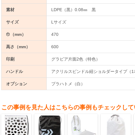
素材
LDPE（黒）0.08㎜ 黒
サイズ
Lサイズ
巾（mm）
470
高さ（mm）
600
印刷
グラビア片面2色（特色）
ハンドル
アクリルスピンドル紐ショルダータイプ（1本）、
オプション
プラハトメ（白）
この事例を見た人はこちらの事例もチェックして