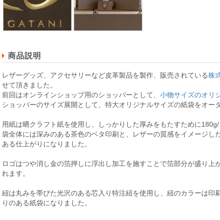
商品説明
レザーグッズ、アクセサリーなど皮革製品を製作、販売されている
株
せて頂きました。
前回はオンラインショップ用のショッパーとして、
小物サイズのオリ
ショッパーのサイズ展開として、特大オリジナルサイズの紙袋をオー
用紙は晒クラフト紙を使用し、しっかりした厚みをもたすために180g
袋全体には深みのある茶色のベタ印刷と、レザーの質感をイメージし
ある仕上がりになりました。
ロゴはつや消し金の箔押しに浮出し加工を施すことで箔部分が盛り上
れます。
紐は丸みを帯びた光沢のある芯入り特注紐を使用し、紐のカラーは印
りのある紙袋になりました。