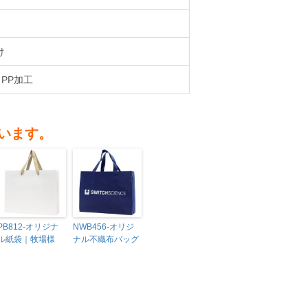
け
PP加工
います。
PB812-オリジナ
NWB456-オリジ
ル紙袋｜牧場様
ナル不織布バッグ