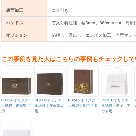
表面加工
ニス引き
ハンドル
芯入り特注紐 幅6mm、660mm cut 肩掛
オプション
箔押し、浮出し、エンボス加工、内面マット
この事例を見た人はこちらの事例もチェックして
PB334-オリジナ
PB414-オリジナ
PB242-オリジナ
PB701-オリジナ
ル紙袋｜皮革製品
ル紙袋｜皮革製品
ル紙袋｜化粧品用
ル紙袋｜テイクア
用
用
ウト用