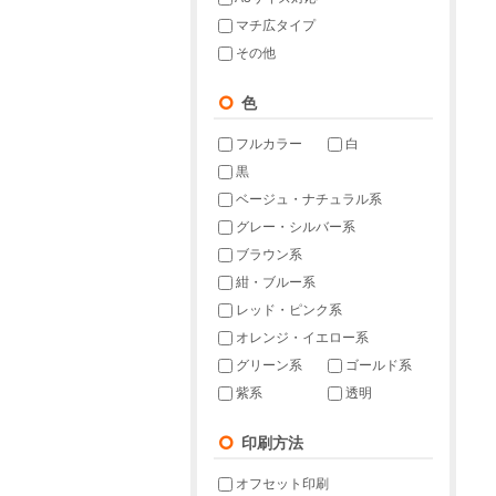
マチ広タイプ
その他
色
フルカラー
白
黒
ベージュ・ナチュラル系
グレー・シルバー系
ブラウン系
紺・ブルー系
レッド・ピンク系
オレンジ・イエロー系
グリーン系
ゴールド系
紫系
透明
印刷方法
オフセット印刷