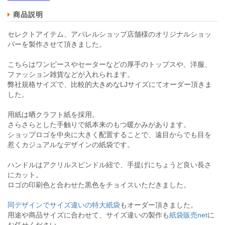
商品説明
セレクトアイテム、アパレルショップ店舗様のオリジナルショッ
パーを製作させて頂きました。
こちらはワンピースやセーターなどの厚手のトップスや、洋服、
ファッション雑貨などが入れられます。
弊社規格サイズで、比較的大きめなLJサイズにてオーダー頂きま
した。
用紙は晒クラフト紙を採用。
さらさらとした手触りで紙本来のもつ暖かみがあります。
ショップロゴを中央に大きく配置することで、遠目からでも目を
惹くカジュアルなデザインの紙袋です。
ハンドルはアクリルスピンドル紐で、手提げにちょうど良い長さ
にカット。
ロゴの印刷色と合わせた黒色をチョイスいただきました。
同デザインでサイズ違いの特大紙袋
もオーダー頂きました。
用途や商品サイズに合わせて、サイズ違いの製作も
紙袋販売net
に
お任せください。