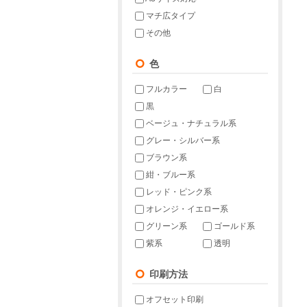
マチ広タイプ
その他
色
フルカラー
白
黒
ベージュ・ナチュラル系
グレー・シルバー系
ブラウン系
紺・ブルー系
レッド・ピンク系
オレンジ・イエロー系
グリーン系
ゴールド系
紫系
透明
印刷方法
オフセット印刷