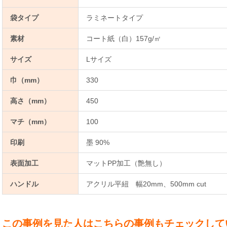
袋タイプ
ラミネートタイプ
素材
コート紙（白）157g/㎡
サイズ
Lサイズ
巾（mm）
330
高さ（mm）
450
マチ（mm）
100
印刷
墨 90%
表面加工
マットPP加工（艶無し）
ハンドル
アクリル平紐 幅20mm、500mm cut
この事例を見た人はこちらの事例もチェックして