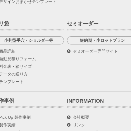
デザインおまかせテンプレート
リ袋
セミオーダー
小判型手穴・ショルダー等
短納期・小ロットプラン
商品詳細
セミオーダー専門サイト
自動見積りフォーム
料金表・箱サイズ
データの送り方
テンプレート
作事例
INFORMATION
Pick Up 製作事例
会社概要
製作実績
リンク