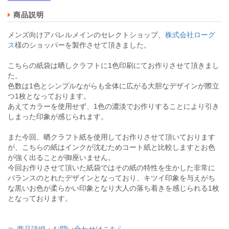
商品説明
メンズ向けアパレルメインのセレクトショップ、
株式会社ローグ
ス
様のショッパーを製作させて頂きました。
こちらの紙袋は晒しクラフトに1色印刷にてお作りさせて頂きまし
た。
色数は1色とシンプルながらも全体に広がる大胆なデザインが際立
つ1枚となっております。
あえてカラーを使用せず、1色の濃淡でお作りすることにより引き
しまった印象が感じられます。
また今回、晒クラフト紙を使用してお作りさせて頂いております
が、こちらの紙はインクが沈むためコート紙と比較しますとお色
が強く出ることが御座いません。
今回お作りさせて頂いた紙袋ではその紙の特性を生かした非常に
バランスのとれたデザインとなっており、キツイ印象を与えがち
な黒いお色が柔らかい印象となり大人の落ち着きを感じられる1枚
となっております。
≫ 商品詳細・お問い合わせはこちら