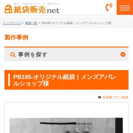
togg
トップページ
>
事例一覧
>
PB185-オリジナル紙袋｜メンズアパレルショップ様
製作事例
事例を探す
PB185-オリジナル紙袋｜メンズアパレ
ルショップ様
短納期プラン紙袋