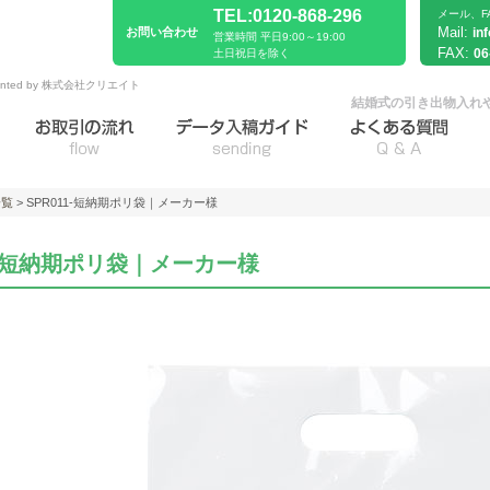
TEL:0120-868-296
メール、F
Mail:
お問い合わせ
in
営業時間 平日9:00～19:00
FAX:
06
土日祝日を除く
sented by 株式会社クリエイト
結婚式の引き出物入れ
一覧
> SPR011-短納期ポリ袋｜メーカー様
11-短納期ポリ袋｜メーカー様