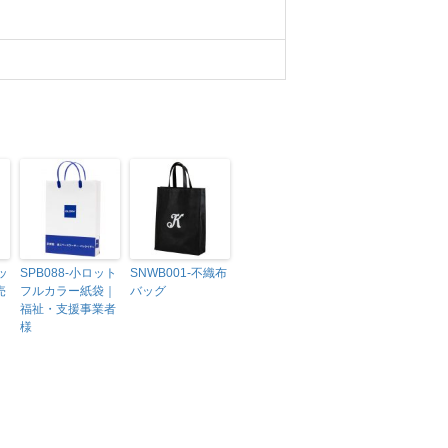
ッ
SPB088-小ロット
SNWB001-不織布
売
フルカラー紙袋｜
バッグ
福祉・支援事業者
様