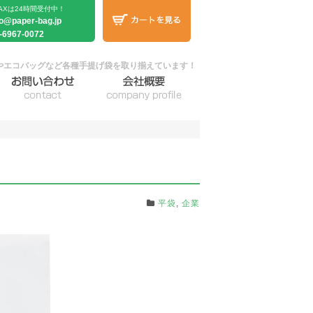
AXは24時間受付中！
fo@paper-bag.jp
-6967-0072
やエコバッグなど各種手提げ袋を取り揃えています！
平袋
,
企業