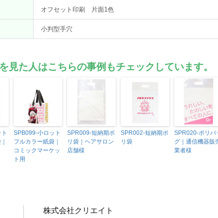
オフセット印刷 片面1色
小判型手穴
を見た人はこちらの事例もチェックしています。
ット
SPB099-小ロット
SPR009-短納期ポ
SPR002-短納期ポ
SPR020-ポリバ
袋｜
フルカラー紙袋｜
リ袋｜ヘアサロン
リ袋
グ｜通信機器販
コミックマーケッ
店舗様
業者様
ト用
株式会社クリエイト