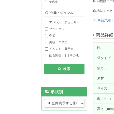
印刷色はコー
その他
白地にくっき
企業・ジャンル
≫ 商品詳細
アパレル、ジュエリー
ブライダル
商品詳細
企業
美容、エステ
No.
イベント、展示会
飲食関係
その他
袋タイプ
袋カラー
検索
素材
サイズ
形状別
巾（mm）
高さ（mm