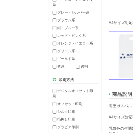
系
グレー・シルバー系
ブラウン系
A4サイズ対
紺・ブルー系
レッド・ピンク系
オレンジ・イエロー系
グリーン系
ゴールド系
紫系
透明
印刷方法
デジタルオフセット印
商品説明
刷
オフセット印刷
高圧ガスバル
シルク印刷
A4サイズ対
箔押し印刷
グラビア印刷
乳白色の生地