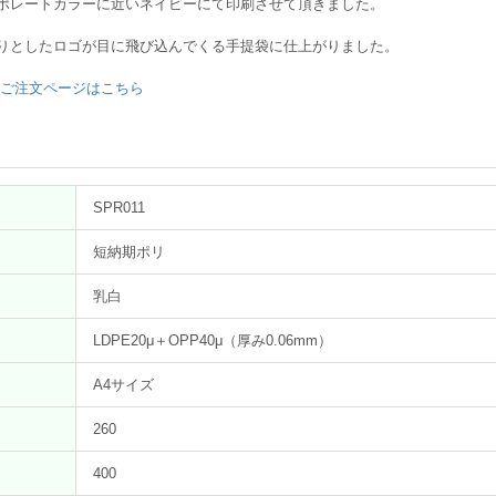
ポレートカラーに近いネイビーにて印刷させて頂きました。
りとしたロゴが目に飛び込んでくる手提袋に仕上がりました。
・ご注文ページはこちら
SPR011
短納期ポリ
乳白
LDPE20μ＋OPP40μ（厚み0.06mm）
A4サイズ
260
）
400