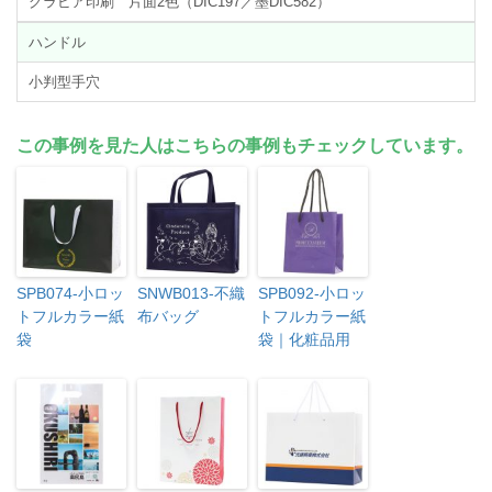
グラビア印刷 片面2色（DIC197／墨DIC582）
ハンドル
小判型手穴
この事例を見た人はこちらの事例もチェックしています。
SPB074-小ロッ
SNWB013-不織
SPB092-小ロッ
トフルカラー紙
布バッグ
トフルカラー紙
袋
袋｜化粧品用