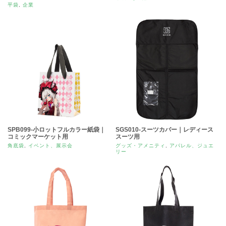
平袋
,
企業
SPB099-小ロットフルカラー紙袋｜
SGS010-スーツカバー｜レディース
コミックマーケット用
スーツ用
角底袋
,
イベント、展示会
グッズ・アメニティ
,
アパレル、ジュエ
リー