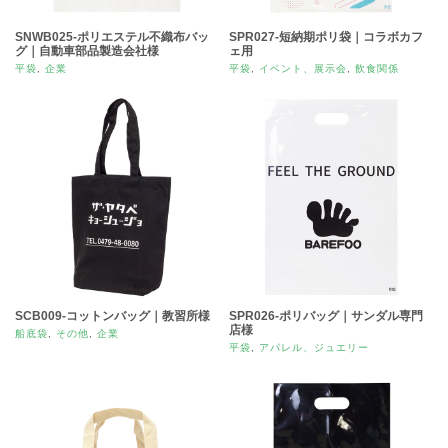
SNWB025-ポリエステル不織布バッ
SPR027-短納期ポリ袋｜コラボカフ
グ｜自動車部品製造会社様
ェ用
平袋
,
企業
平袋
,
イベント、展示会
,
飲食関係
SCB009-コットンバッグ｜教習所様
SPR026-ポリバッグ｜サンダル専門
店様
船底袋
,
その他
,
企業
平袋
,
アパレル、ジュエリー