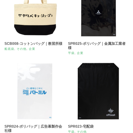
SCB008-コットンバッグ｜教習所様
SPR025-ポリバッグ｜金属加工業者
様
船底袋
,
その他
,
企業
平袋
,
企業
SPR024-ポリバッグ｜広告幕製作会
SPR023-宅配袋
社様
平袋
,
その他