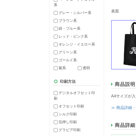
系
表面
グレー・シルバー系
ブラウン系
紺・ブルー系
レッド・ピンク系
オレンジ・イエロー系
グリーン系
ゴールド系
紫系
透明
印刷方法
商品説明
デジタルオフセット印
A4サイズが
刷
オフセット印刷
≫ 商品詳細
シルク印刷
箔押し印刷
商品詳細
グラビア印刷