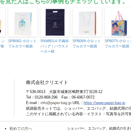
を見た人はこちらの事例もチェックしています。
トン
SPB082-小ロット
SNWB014-不織布
SPB069-小ロット
SPB075-小ロッ
所様
フルカラー紙袋
バッグ｜ハウスメ
フルカラー紙袋
フルカラー紙袋
ーカー様
株式会社クリエイト
〒536-0013 大阪市城東区鴫野東3丁目28-12
Tel：0120-868-296 Fax：06-6967-0072
E-mail：
info@paper-bag.jp
URL：
https://www.paper-bag.jp
紙袋販売ネットでは、ショッパー、エコバッグ、結婚式用の
このサイトに掲載されている内容・イラスト・写真等を許可
初めての方へ
ショッパー、エコバッグ、結婚式の引き