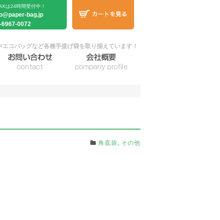
AXは24時間受付中！
fo@paper-bag.jp
-6967-0072
やエコバッグなど各種手提げ袋を取り揃えています！
角底袋
,
その他