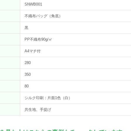
SNWB001
不織布バッグ（角底）
黒
PP不織布90g/㎡
A4マチ付
280
）
350
）
80
シルク印刷：片面1色（白）
共生地、手提げ