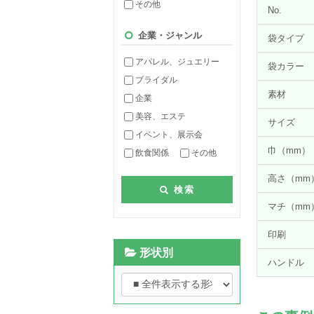
その他
No.
企業・ジャンル
袋タイプ
アパレル、ジュエリー
袋カラー
ブライダル
素材
企業
美容、エステ
サイズ
イベント、展示会
巾（mm）
飲食関係
その他
高さ（mm
検索
マチ（mm
印刷
形状別
ハンドル