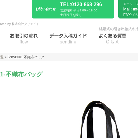
TEL:0120-868-296
メール、F
Mail:
お問い合わせ
in
営業時間 平日9:00～19:00
FAX:
06
土日祝日を除く
sented by 株式会社クリエイト
結婚式の引き出物入れ
一覧
> SNWB001-不織布バッグ
01-不織布バッグ